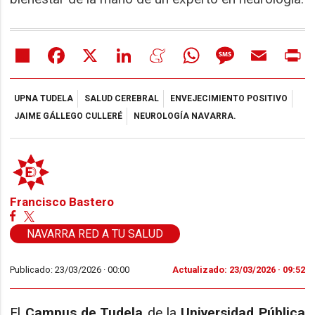
Share
Facebook
X
LinkedIn
Meneame
WhatsApp
Message
Email
Pr
UPNA TUDELA
SALUD CEREBRAL
ENVEJECIMIENTO POSITIVO
JAIME GÁLLEGO CULLERÉ
NEUROLOGÍA NAVARRA.
Francisco Bastero
NAVARRA RED A TU SALUD
Publicado: 23/03/2026 ·
00:00
Actualizado: 23/03/2026 · 09:52
El
Campus de Tudela
de la
Universidad Pública