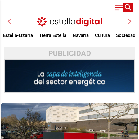
chevron_left
chevron_right
Estella-Lizarra
Tierra Estella
Navarra
Cultura
Sociedad
PUBLICIDAD