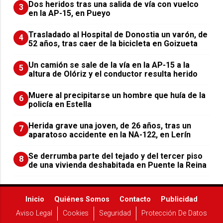
Dos heridos tras una salida de vía con vuelco
3
en la AP-15, en Pueyo
Trasladado al Hospital de Donostia un varón, de
4
52 años, tras caer de la bicicleta en Goizueta
Un camión se sale de la vía en la AP-15 a la
5
altura de Olóriz y el conductor resulta herido
Muere al precipitarse un hombre que huía de la
6
policía en Estella
Herida grave una joven, de 26 años, tras un
7
aparatoso accidente en la NA-122, en Lerín
Se derrumba parte del tejado y del tercer piso
8
de una vivienda deshabitada en Puente la Reina
Inicio
Quiénes Somos
Contacto
Publicidad
Aviso Legal
Cookies
Seguridad
Protección De Datos