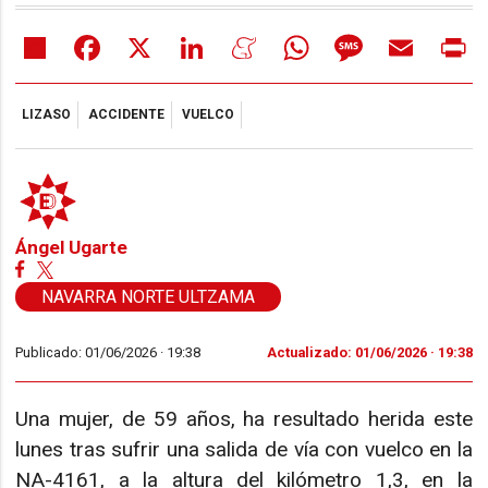
Share
Facebook
X
LinkedIn
Meneame
WhatsApp
Message
Email
Pr
LIZASO
ACCIDENTE
VUELCO
Ángel Ugarte
NAVARRA NORTE ULTZAMA
Publicado: 01/06/2026 ·
19:38
Actualizado: 01/06/2026 · 19:38
Una mujer, de 59 años, ha resultado herida este
lunes tras sufrir una salida de vía con vuelco en la
NA-4161, a la altura del kilómetro 1,3, en la