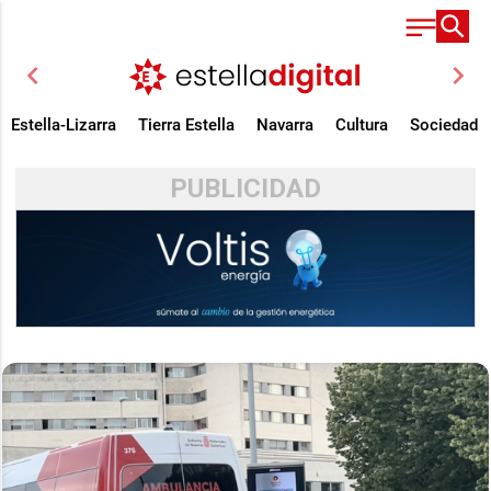
chevron_left
chevron_right
Estella-Lizarra
Tierra Estella
Navarra
Cultura
Sociedad
PUBLICIDAD