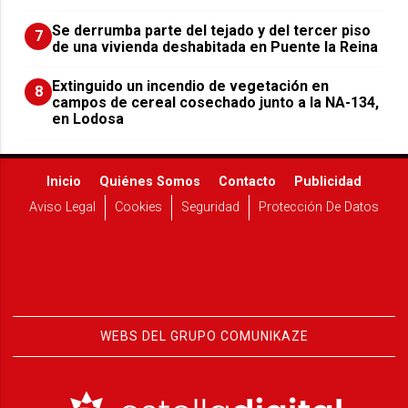
Se derrumba parte del tejado y del tercer piso
7
de una vivienda deshabitada en Puente la Reina
Extinguido un incendio de vegetación en
8
campos de cereal cosechado junto a la NA-134,
en Lodosa
Inicio
Quiénes Somos
Contacto
Publicidad
Aviso Legal
Cookies
Seguridad
Protección De Datos
WEBS DEL GRUPO COMUNIKAZE