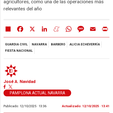
agricultores, como una de las operaciones más
relevantes del año
Share
Facebook
X
LinkedIn
Meneame
WhatsApp
Message
Email
Pr
GUARDIA CIVIL
NAVARRA
BARBERO
ALICIA ECHEVERRÍA
FIESTA NACIONAL
José A. Navidad
PAMPLONA ACTUAL NAVARRA
Publicado: 12/10/2025 ·
13:36
Actualizado: 12/10/2025 · 13:41