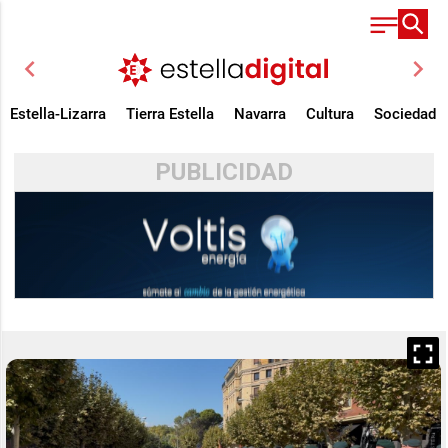
chevron_left
chevron_right
Estella-Lizarra
Tierra Estella
Navarra
Cultura
Sociedad
PUBLICIDAD