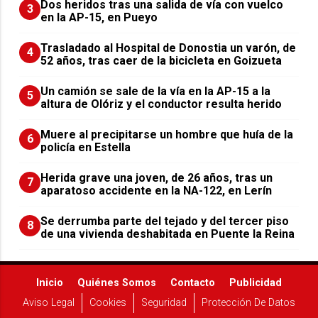
Dos heridos tras una salida de vía con vuelco
3
en la AP-15, en Pueyo
Trasladado al Hospital de Donostia un varón, de
4
52 años, tras caer de la bicicleta en Goizueta
Un camión se sale de la vía en la AP-15 a la
5
altura de Olóriz y el conductor resulta herido
Muere al precipitarse un hombre que huía de la
6
policía en Estella
Herida grave una joven, de 26 años, tras un
7
aparatoso accidente en la NA-122, en Lerín
Se derrumba parte del tejado y del tercer piso
8
de una vivienda deshabitada en Puente la Reina
Inicio
Quiénes Somos
Contacto
Publicidad
Aviso Legal
Cookies
Seguridad
Protección De Datos