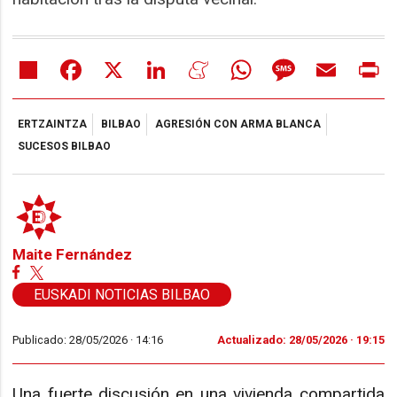
Share
Facebook
X
LinkedIn
Meneame
WhatsApp
Message
Email
Pr
ERTZAINTZA
BILBAO
AGRESIÓN CON ARMA BLANCA
SUCESOS BILBAO
Maite Fernández
EUSKADI NOTICIAS BILBAO
Publicado: 28/05/2026 ·
14:16
Actualizado: 28/05/2026 · 19:15
Una fuerte discusión en una vivienda compartida