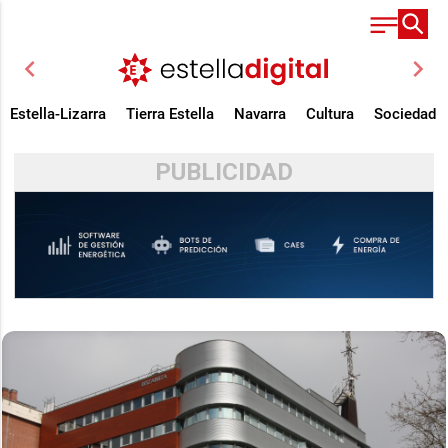
chevron_left
chevron_right
Estella-Lizarra
Tierra Estella
Navarra
Cultura
Sociedad
PUBLICIDAD