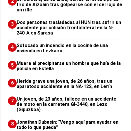
2
tiro de Aizoáin tras golpearse con el cerrojo de
un rifle
​Dos personas trasladadas al HUN tras sufrir un
3
accidente por colisión frontolateral en la N-
240-A en Sarasa
Sofocado un incendio en la cocina de una
4
vivienda en Lezkairu
Muere al precipitarse un hombre que huía de la
5
policía en Estella
Herida grave una joven, de 26 años, tras un
6
aparatoso accidente en la NA-122, en Lerín
Un joven, de 23 años, fallece en un accidente
7
de moto en la carretera GI-3440, en Lezo
(Gipuzkoa)
Jonathan Dubasin: "Vengo aquí para ayudar en
8
todo lo que pueda"