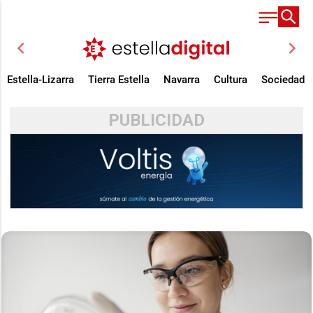
chevron_left
chevron_right
Estella-Lizarra
Tierra Estella
Navarra
Cultura
Sociedad
PUBLICIDAD