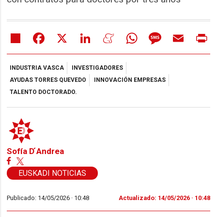
Share
Facebook
X
LinkedIn
Meneame
WhatsApp
Message
Email
Pr
INDUSTRIA VASCA
INVESTIGADORES
AYUDAS TORRES QUEVEDO
INNOVACIÓN EMPRESAS
TALENTO DOCTORADO.
Sofía D ́Andrea
EUSKADI NOTICIAS
Publicado: 14/05/2026 ·
10:48
Actualizado: 14/05/2026 · 10:48