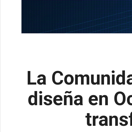
La Comunida
diseña en O
trans