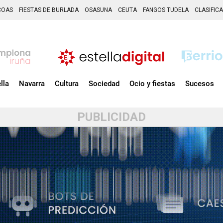
COAS
FIESTAS DE BURLADA
OSASUNA
CEUTA
FANGOS TUDELA
CLASIFIC
lla
Navarra
Cultura
Sociedad
Ocio y fiestas
Sucesos
PUBLICIDAD