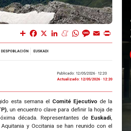
Share
Facebook
X
LinkedIn
Meneame
WhatsApp
Message
Email
Print
DESPOBLACIÓN
EUSKADI
Publicado: 12/05/2026 ·
12:20
Actualizado: 12/05/2026 · 12:20
ogido esta semana el
Comité Ejecutivo
de la
TP)
, un encuentro clave para definir la hoja de
próxima década. Representantes de
Euskadi
,
Aquitania y Occitania se han reunido con el