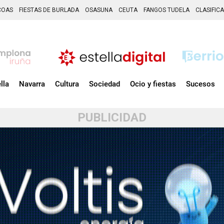
COAS
FIESTAS DE BURLADA
OSASUNA
CEUTA
FANGOS TUDELA
CLASIFIC
lla
Navarra
Cultura
Sociedad
Ocio y fiestas
Sucesos
PUBLICIDAD