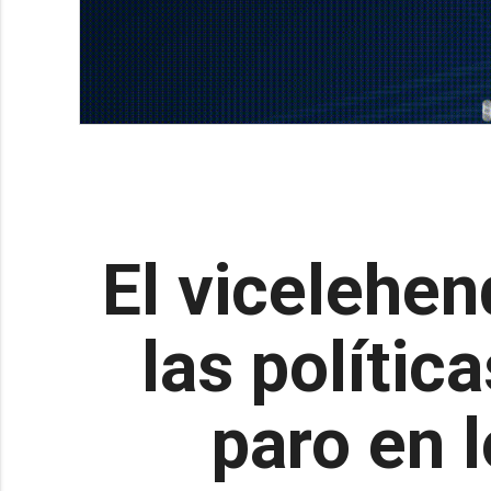
El vicelehen
las polític
paro en l