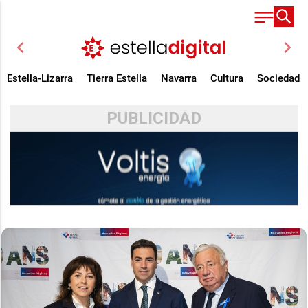
chevron_left
chevron_right
Estella-Lizarra
Tierra Estella
Navarra
Cultura
Sociedad
PUBLICIDAD