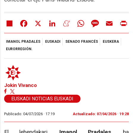
Share
Facebook
X
LinkedIn
Meneame
WhatsApp
Message
Email
Pr
IMANOL PRADALES
EUSKADI
SENADO FRANCÉS
EUSKERA
EURORREGIÓN.
Jokin Vivanco
EUSKADI NOTICIAS EUSKADI
Publicado: 04/07/2026 ·
17:19
Actualizado: 07/04/2026 · 19:28
El lehendakari,
Imanol Pradales
, ha