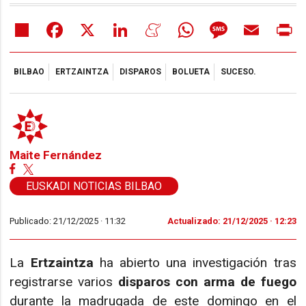
Share
Facebook
X
LinkedIn
Meneame
WhatsApp
Message
Email
Pr
BILBAO
ERTZAINTZA
DISPAROS
BOLUETA
SUCESO.
Maite Fernández
EUSKADI NOTICIAS BILBAO
Publicado: 21/12/2025 ·
11:32
Actualizado: 21/12/2025 · 12:23
La
Ertzaintza
ha abierto una investigación tras
registrarse varios
disparos con arma de fuego
durante la madrugada de este domingo en el