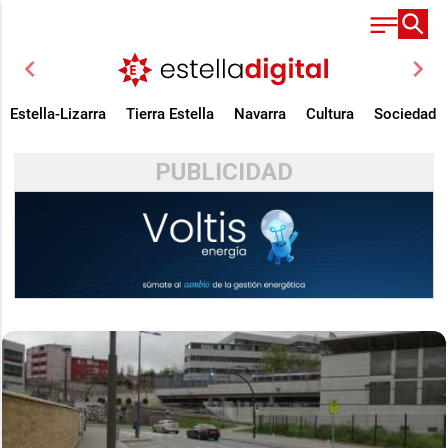
chevron_left
chevron_right
Estella-Lizarra
Tierra Estella
Navarra
Cultura
Sociedad
PUBLICIDAD