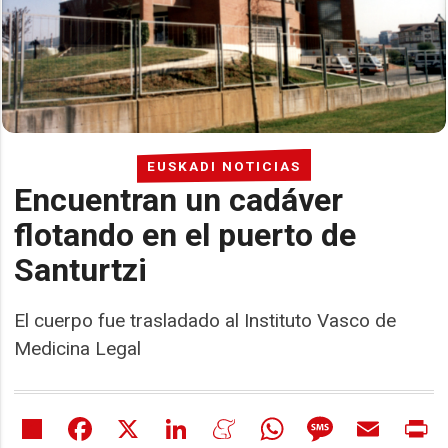
EUSKADI NOTICIAS
Encuentran un cadáver
flotando en el puerto de
Santurtzi
El cuerpo fue trasladado al Instituto Vasco de
Medicina Legal
Share
Facebook
X
LinkedIn
Meneame
WhatsApp
Message
Email
Pr