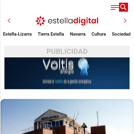
chevron_left
chevron_right
Estella-Lizarra
Tierra Estella
Navarra
Cultura
Sociedad
PUBLICIDAD