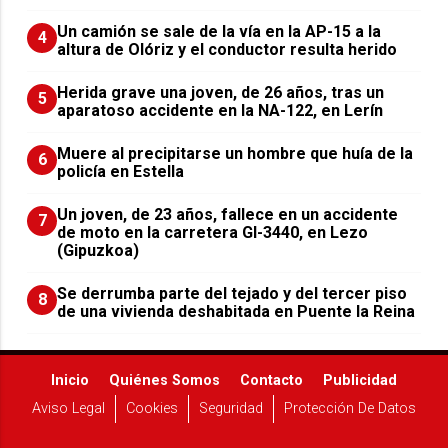
Un camión se sale de la vía en la AP-15 a la
4
altura de Olóriz y el conductor resulta herido
Herida grave una joven, de 26 años, tras un
5
aparatoso accidente en la NA-122, en Lerín
Muere al precipitarse un hombre que huía de la
6
policía en Estella
Un joven, de 23 años, fallece en un accidente
7
de moto en la carretera GI-3440, en Lezo
(Gipuzkoa)
Se derrumba parte del tejado y del tercer piso
8
de una vivienda deshabitada en Puente la Reina
Inicio
Quiénes Somos
Contacto
Publicidad
Aviso Legal
Cookies
Seguridad
Protección De Datos