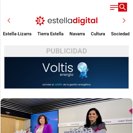
chevron_left
chevron_right
Estella-Lizarra
Tierra Estella
Navarra
Cultura
Sociedad
PUBLICIDAD