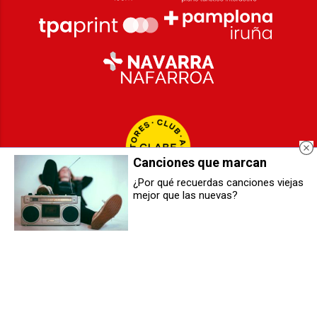
Canciones que marcan
¿Por qué recuerdas canciones viejas
mejor que las nuevas?
Cómo desconectar después de
Berriozar forma grupo de auxilio
un día ajetreado en la oficina
para prevenir incendios forestales
2026
© Grupo Comunikaze
Desarrollado por:
OA Cloud