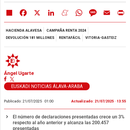
Share
Facebook
X
LinkedIn
Meneame
WhatsApp
Message
Email
Pr
HACIENDA ALAVESA
CAMPAÑA RENTA 2024
DEVOLUCIÓN 181 MILLONES
RENTAFÁCIL
VITORIA-GASTEIZ
Ángel Ugarte
EUSKADI NOTICIAS ÁLAVA-ARABA
Publicado: 21/07/2025 ·
01:00
Actualizado: 21/07/2025 · 13:55
El número de declaraciones presentadas crece un 3%
respecto al año anterior y alcanza las 200.457
presentadas