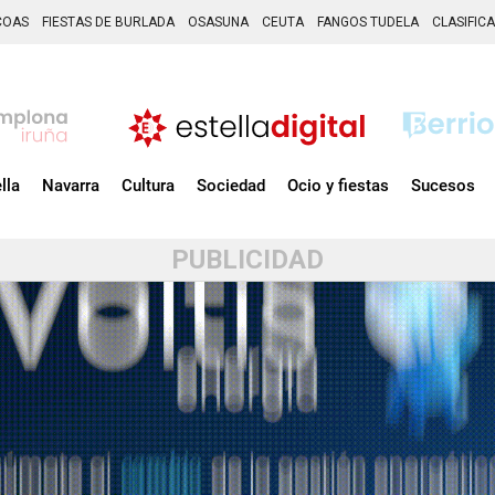
COAS
FIESTAS DE BURLADA
OSASUNA
CEUTA
FANGOS TUDELA
CLASIFIC
lla
Navarra
Cultura
Sociedad
Ocio y fiestas
Sucesos
PUBLICIDAD