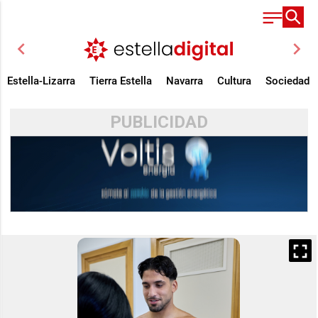
chevron_left
chevron_right
Estella-Lizarra
Tierra Estella
Navarra
Cultura
Sociedad
PUBLICIDAD