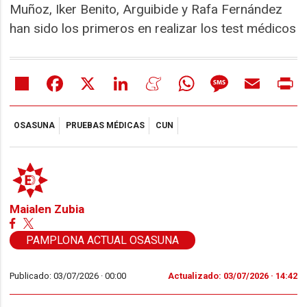
Muñoz, Iker Benito, Arguibide y Rafa Fernández
han sido los primeros en realizar los test médicos
Share
Facebook
X
LinkedIn
Meneame
WhatsApp
Message
Email
Pr
OSASUNA
PRUEBAS MÉDICAS
CUN
Maialen Zubia
PAMPLONA ACTUAL OSASUNA
Publicado: 03/07/2026 ·
00:00
Actualizado: 03/07/2026 · 14:42