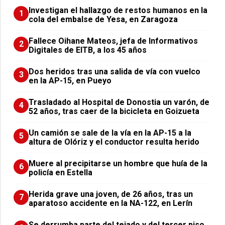
Investigan el hallazgo de restos humanos en la
1
cola del embalse de Yesa, en Zaragoza
Fallece Oihane Mateos, jefa de Informativos
2
Digitales de EITB, a los 45 años
Dos heridos tras una salida de vía con vuelco
3
en la AP-15, en Pueyo
Trasladado al Hospital de Donostia un varón, de
4
52 años, tras caer de la bicicleta en Goizueta
Un camión se sale de la vía en la AP-15 a la
5
altura de Olóriz y el conductor resulta herido
Muere al precipitarse un hombre que huía de la
6
policía en Estella
Herida grave una joven, de 26 años, tras un
7
aparatoso accidente en la NA-122, en Lerín
Se derrumba parte del tejado y del tercer piso