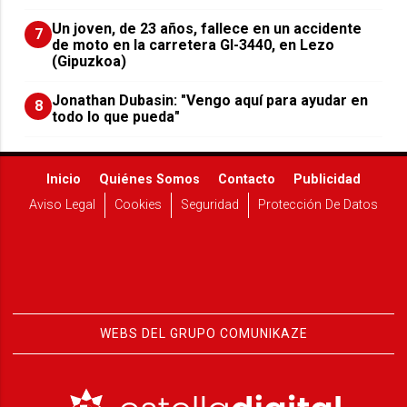
Un joven, de 23 años, fallece en un accidente
7
de moto en la carretera GI-3440, en Lezo
(Gipuzkoa)
Jonathan Dubasin: "Vengo aquí para ayudar en
8
todo lo que pueda"
Inicio
Quiénes Somos
Contacto
Publicidad
Aviso Legal
Cookies
Seguridad
Protección De Datos
WEBS DEL GRUPO COMUNIKAZE