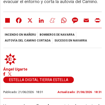
evacuar el entorno y corta la autovía del Camino.
Share
Facebook
X
LinkedIn
Meneame
WhatsApp
Message
Email
Pr
INCENDIO EN MAÑERU
BOMBEROS DE NAVARRA
AUTOVÍA DEL CAMINO CORTADA
SUCESOS EN NAVARRA
Ángel Ugarte
ESTELLA DIGITAL TIERRA ESTELLA
Publicado: 21/06/2026 ·
18:31
Actualizado: 21/06/2026 · 18:31