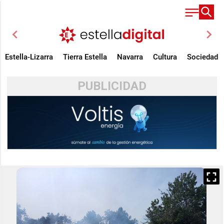
chevron_left
chevron_right
Estella-Lizarra
Tierra Estella
Navarra
Cultura
Sociedad
PUBLICIDAD