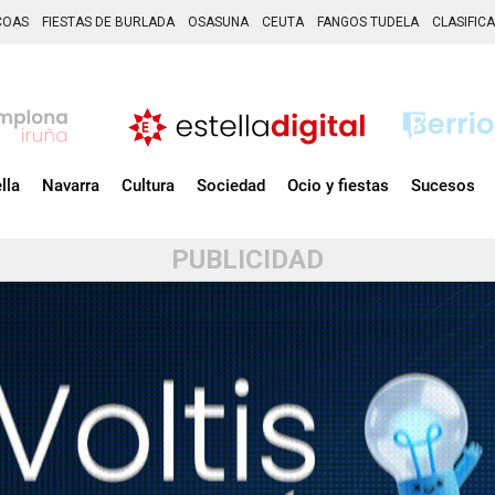
COAS
FIESTAS DE BURLADA
OSASUNA
CEUTA
FANGOS TUDELA
CLASIFIC
lla
Navarra
Cultura
Sociedad
Ocio y fiestas
Sucesos
PUBLICIDAD