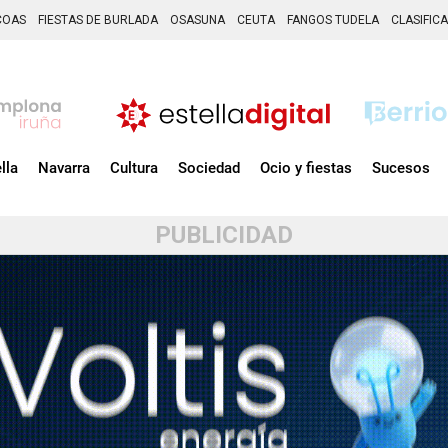
COAS
FIESTAS DE BURLADA
OSASUNA
CEUTA
FANGOS TUDELA
CLASIFIC
lla
Navarra
Cultura
Sociedad
Ocio y fiestas
Sucesos
PUBLICIDAD