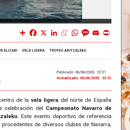
Share
Facebook
X
LinkedIn
Meneame
WhatsApp
Message
Email
Print
N ELIZARI
VELA LIGERA
TROFEO ARITZALEKU
Publicado: 06/06/2026 ·
22:31
Actualizado: 06/06/2026 · 22:31
icentro de la
vela ligera
del norte de España
a celebración del
Campeonato Navarro de
tzaleku
. Este evento deportivo de referencia
s procedentes de diversos clubes de Navarra,