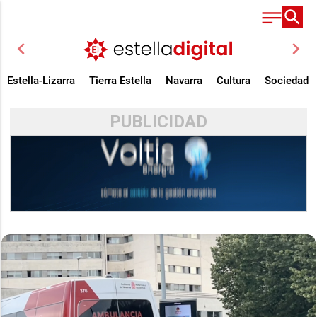
chevron_left
chevron_right
Estella-Lizarra
Tierra Estella
Navarra
Cultura
Sociedad
PUBLICIDAD