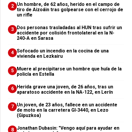
Un hombre, de 62 años, herido en el campo de
2
tiro de Aizoáin tras golpearse con el cerrojo de
un rifle
​Dos personas trasladadas al HUN tras sufrir un
3
accidente por colisión frontolateral en la N-
240-A en Sarasa
Sofocado un incendio en la cocina de una
4
vivienda en Lezkairu
Muere al precipitarse un hombre que huía de la
5
policía en Estella
Herida grave una joven, de 26 años, tras un
6
aparatoso accidente en la NA-122, en Lerín
Un joven, de 23 años, fallece en un accidente
7
de moto en la carretera GI-3440, en Lezo
(Gipuzkoa)
Jonathan Dubasin: "Vengo aquí para ayudar en
8