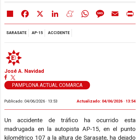
Share
Facebook
X
LinkedIn
Meneame
WhatsApp
Message
Email
Pr
SARASATE
AP-15
ACCIDENTE
José A. Navidad
PAMPLONA ACTUAL COMARCA
Publicado: 04/06/2026 ·
13:53
Actualizado: 04/06/2026 · 13:54
Un accidente de tráfico ha ocurrido esta
madrugada en la autopista AP-15, en el punto
kilométrico 107 a la altura de Sarasate, ha dejado