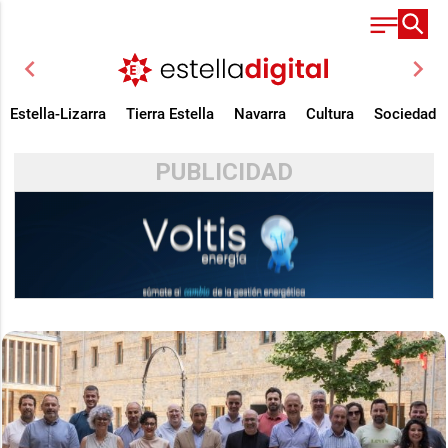
chevron_left
chevron_right
Estella-Lizarra
Tierra Estella
Navarra
Cultura
Sociedad
PUBLICIDAD