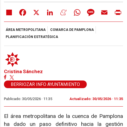
Share
Facebook
X
LinkedIn
Meneame
WhatsApp
Message
Email
Pr
ÁREA METROPOLITANA
COMARCA DE PAMPLONA
PLANIFICACIÓN ESTRATÉGICA
Cristina Sánchez
BERRIOZAR INFO AYUNTAMIENTO
Publicado: 30/05/2026 ·
11:35
Actualizado: 30/05/2026 · 11:35
El área metropolitana de la cuenca de Pamplona
ha dado un paso definitivo hacia la gestión