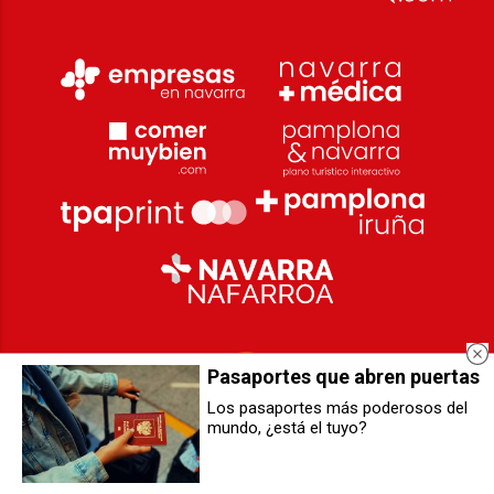
Pasaportes que abren puertas
Los pasaportes más poderosos del
mundo, ¿está el tuyo?
Sofocado un incendio en Arzoz
Un hombre, de 86 años,
(Guesálaz)
rescatado tras un accidente entre
un turismo y un tráiler en la NA-
6324 a su paso por Dicastillo