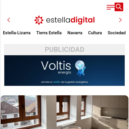
chevron_left
chevron_right
Estella-Lizarra
Tierra Estella
Navarra
Cultura
Sociedad
PUBLICIDAD