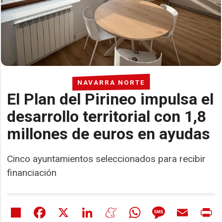
NAVARRA NORTE
El Plan del Pirineo impulsa el
desarrollo territorial con 1,8
millones de euros en ayudas
Cinco ayuntamientos seleccionados para recibir
financiación
Share
Facebook
X
LinkedIn
Meneame
WhatsApp
Message
Email
Pr