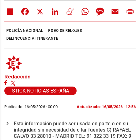
Share
Facebook
X
LinkedIn
Meneame
WhatsApp
Message
Email
Pr
POLICÍA NACIONAL
ROBO DE RELOJES
DELINCUENCIA ITINERANTE
Redacción
STICK NOTICIAS ESPAÑA
Publicado: 16/05/2026 ·
00:00
Actualizado: 16/05/2026 · 12:56
Esta información puede ser usada en parte o en su
integridad sin necesidad de citar fuentes C) RAFAEL
CALVO 33 28010 - MADRID TEL: 91 322 33 19 FAX: 9