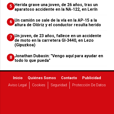
Herida grave una joven, de 26 años, tras un
5
aparatoso accidente en la NA-122, en Lerín
Un camión se sale de la vía en la AP-15 a la
6
altura de Olóriz y el conductor resulta herido
Un joven, de 23 años, fallece en un accidente
7
de moto en la carretera GI-3440, en Lezo
(Gipuzkoa)
Jonathan Dubasin: "Vengo aquí para ayudar en
8
todo lo que pueda"
Inicio
Quiénes Somos
Contacto
Publicidad
Aviso Legal
Cookies
Seguridad
Protección De Datos