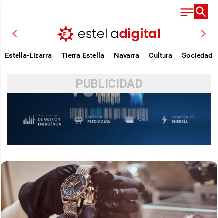
chevron_left
chevron_right
Estella-Lizarra
Tierra Estella
Navarra
Cultura
Sociedad
PUBLICIDAD