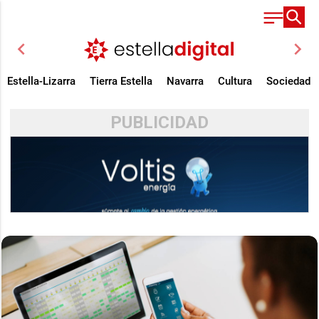
chevron_left
chevron_right
Estella-Lizarra
Tierra Estella
Navarra
Cultura
Sociedad
PUBLICIDAD