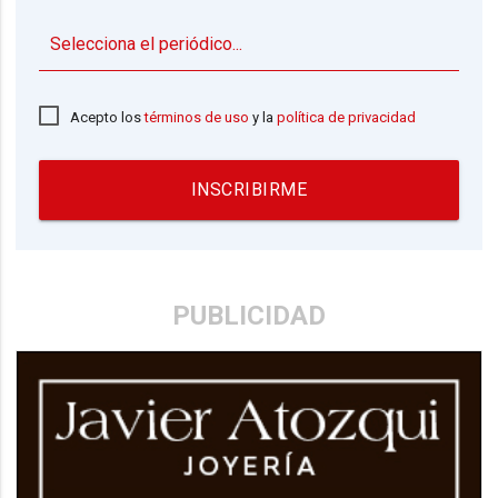
▼
Acepto los
términos de uso
y la
política de privacidad
INSCRIBIRME
PUBLICIDAD