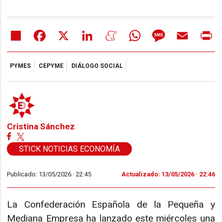
Share
Facebook
X
LinkedIn
Meneame
WhatsApp
Message
Email
Pr
PYMES
CEPYME
DIÁLOGO SOCIAL
Cristina Sánchez
STICK NOTICIAS ECONOMÍA
Publicado: 13/05/2026 ·
22:45
Actualizado: 13/05/2026 · 22:46
La Confederación Española de la Pequeña y
Mediana Empresa ha lanzado este miércoles una