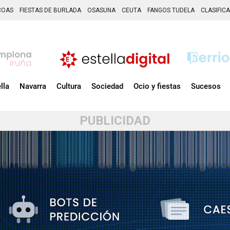
COAS
FIESTAS DE BURLADA
OSASUNA
CEUTA
FANGOS TUDELA
CLASIFIC
lla
Navarra
Cultura
Sociedad
Ocio y fiestas
Sucesos
PUBLICIDAD