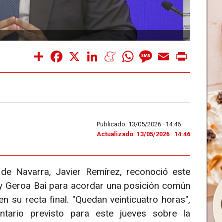
Share
Facebook
X
LinkedIn
Meneame
WhatsApp
Message
Email
Print
Publicado: 13/05/2026 ·
14:46
Actualizado: 13/05/2026 · 14:46
 de Navarra, Javier Remírez, reconoció este
y Geroa Bai para acordar una posición común
n su recta final. "Quedan veinticuatro horas",
ntario previsto para este jueves sobre la