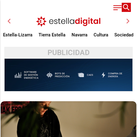
chevron_left
chevron_right
Estella-Lizarra
Tierra Estella
Navarra
Cultura
Sociedad
PUBLICIDAD