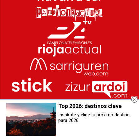
Top 2026: destinos clave
Inspírate y elige tu próximo destino
para 2026
El Bosque Mágico regresa al
La consejera Maeztu visita la
Cañón del Río Iranzu con
reforma del centro de Tasubinsa
ecorrutas teatralizadas para toda
de San Adrián, con 92 personas
la familia
usuarias