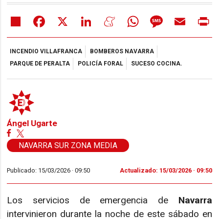
Share
Facebook
X
LinkedIn
Meneame
WhatsApp
Message
Email
Pr
INCENDIO VILLAFRANCA
BOMBEROS NAVARRA
PARQUE DE PERALTA
POLICÍA FORAL
SUCESO COCINA.
Ángel Ugarte
NAVARRA SUR ZONA MEDIA
Publicado: 15/03/2026 ·
09:50
Actualizado: 15/03/2026 · 09:50
Los servicios de emergencia de
Navarra
intervinieron durante la noche de este sábado en