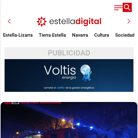
chevron_left
chevron_right
Estella-Lizarra
Tierra Estella
Navarra
Cultura
Sociedad
PUBLICIDAD