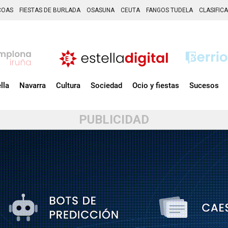
COAS
FIESTAS DE BURLADA
OSASUNA
CEUTA
FANGOS TUDELA
CLASIFIC
lla
Navarra
Cultura
Sociedad
Ocio y fiestas
Sucesos
PUBLICIDAD