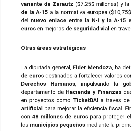
variante de Zarautz
($7,25$ millones) y la
de la A-15
a la normativa europea ($10,75$ 
del
nuevo enlace entre la N-I y la A-15 
euros
en mejoras de
seguridad vial
en trave
Otras áreas estratégicas
La diputada general,
Eider Mendoza
, ha de
de euros
destinados a fortalecer valores c
Derechos Humanos
, impulsando la
go
departamento de
Hacienda y Finanzas
des
en proyectos como
TicketBAI
a través d
artificial
para mejorar la eficiencia fiscal. F
con
48 millones de euros
para proteger e
los
municipios pequeños
mediante la promo