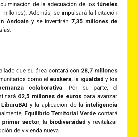
 culminación de la adecuación de los
túneles
millones). Además, se impulsará la licitación
en Andoain
y se invertirán
7,35 millones de
sías.
tallado que su área contará con
28,7 millones
omunitarios como el
euskera
, la
igualdad
y los
bernanza colaborativa
. Por su parte, el
tinará
62,5 millones de euros
para avanzar
e
LiburuBAI
y la aplicación de la
inteligencia
inalmente,
Equilibrio Territorial Verde
contará
l
primer sector
, la
biodiversidad
y revitalizar
ción de vivienda nueva.