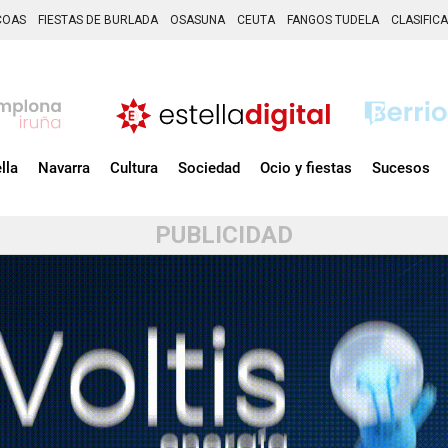
COAS
FIESTAS DE BURLADA
OSASUNA
CEUTA
FANGOS TUDELA
CLASIFIC
lla
Navarra
Cultura
Sociedad
Ocio y fiestas
Sucesos
PUBLICIDAD