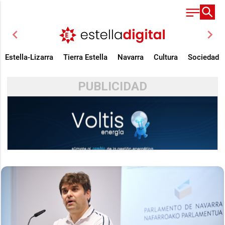
chevron_left
chevron_right
Estella-Lizarra
Tierra Estella
Navarra
Cultura
Sociedad
PUBLICIDAD