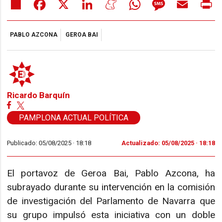
Share
Facebook
X
LinkedIn
Meneame
WhatsApp
Message
Email
Pr
PABLO AZCONA
GEROA BAI
Ricardo Barquín
PAMPLONA ACTUAL POLÍTICA
Publicado: 05/08/2025 ·
18:18
Actualizado: 05/08/2025 · 18:18
El portavoz de Geroa Bai, Pablo Azcona, ha
subrayado durante su intervención en la comisión
de investigación del Parlamento de Navarra que
su grupo impulsó esta iniciativa con un doble