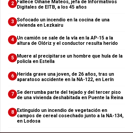
Fallece Oihane Mateos, jefa de Informativos
2
Digitales de EITB, a los 45 años
Sofocado un incendio en la cocina de una
3
vivienda en Lezkairu
Un camión se sale de la vía en la AP-15 a la
4
altura de Olóriz y el conductor resulta herido
Muere al precipitarse un hombre que huía de la
5
policía en Estella
Herida grave una joven, de 26 años, tras un
6
aparatoso accidente en la NA-122, en Lerín
Se derrumba parte del tejado y del tercer piso
7
de una vivienda deshabitada en Puente la Reina
Extinguido un incendio de vegetación en
8
campos de cereal cosechado junto a la NA-134,
en Lodosa