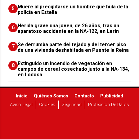
Muere al precipitarse un hombre que huía de la
5
policía en Estella
Herida grave una joven, de 26 años, tras un
6
aparatoso accidente en la NA-122, en Lerín
Se derrumba parte del tejado y del tercer piso
7
de una vivienda deshabitada en Puente la Reina
Extinguido un incendio de vegetación en
8
campos de cereal cosechado junto a la NA-134,
en Lodosa
Inicio
Quiénes Somos
Contacto
Publicidad
Aviso Legal
Cookies
Seguridad
Protección De Datos