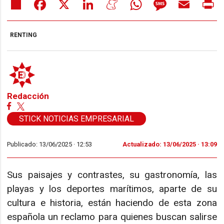
Share
Facebook
X
LinkedIn
Meneame
WhatsApp
Message
Email
Pr
RENTING
Redacción
STICK NOTICIAS EMPRESARIAL
Publicado: 13/06/2025 ·
12:53
Actualizado: 13/06/2025 · 13:09
Sus paisajes y contrastes, su gastronomía, las
playas y los deportes marítimos, aparte de su
cultura e historia, están haciendo de esta zona
española un reclamo para quienes buscan salirse