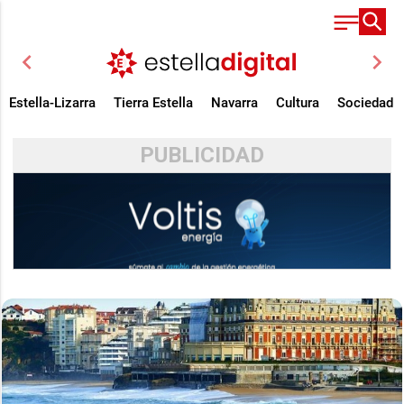
chevron_left
chevron_right
Estella-Lizarra
Tierra Estella
Navarra
Cultura
Sociedad
PUBLICIDAD