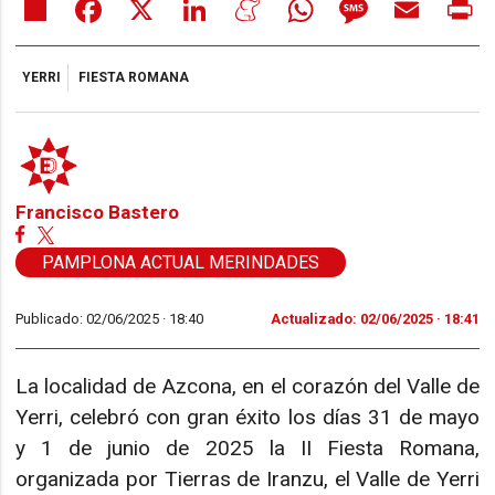
Share
Facebook
X
LinkedIn
Meneame
WhatsApp
Message
Email
Pr
YERRI
FIESTA ROMANA
Francisco Bastero
PAMPLONA ACTUAL MERINDADES
Publicado: 02/06/2025 ·
18:40
Actualizado: 02/06/2025 · 18:41
La localidad de Azcona, en el corazón del Valle de
Yerri, celebró con gran éxito los días 31 de mayo
y 1 de junio de 2025 la II Fiesta Romana,
organizada por Tierras de Iranzu, el Valle de Yerri