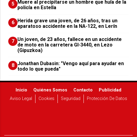
Muere al precipitarse un hombre que huía de la
5
policía en Estella
Herida grave una joven, de 26 años, tras un
6
aparatoso accidente en la NA-122, en Lerín
Un joven, de 23 años, fallece en un accidente
7
de moto en la carretera GI-3440, en Lezo
(Gipuzkoa)
Jonathan Dubasin: "Vengo aquí para ayudar en
8
todo lo que pueda"
Inicio
Quiénes Somos
Contacto
Publicidad
Aviso Legal
Cookies
Seguridad
Protección De Datos