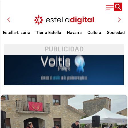
chevron_left
chevron_right
Estella-Lizarra
Tierra Estella
Navarra
Cultura
Sociedad
PUBLICIDAD