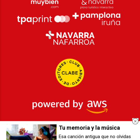
Tu memoria y la música
2026
© Grupo Comunikaze
Esa canción antigua que no olvidas