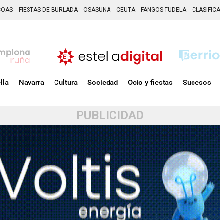
COAS
FIESTAS DE BURLADA
OSASUNA
CEUTA
FANGOS TUDELA
CLASIFIC
lla
Navarra
Cultura
Sociedad
Ocio y fiestas
Sucesos
PUBLICIDAD