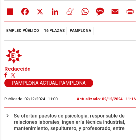
Share
Facebook
X
LinkedIn
Meneame
WhatsApp
Message
Email
Pr
EMPLEO PÚBLICO
16 PLAZAS
PAMPLONA
Redacción
PAMPLONA ACTUAL PAMPLONA
Publicado: 02/12/2024 ·
11:00
Actualizado: 02/12/2024 · 11:16
Se ofertan puestos de psicología, responsable de
relaciones laborales, ingeniería técnica industrial,
mantenimiento, sepulturero, y profesorado, entre