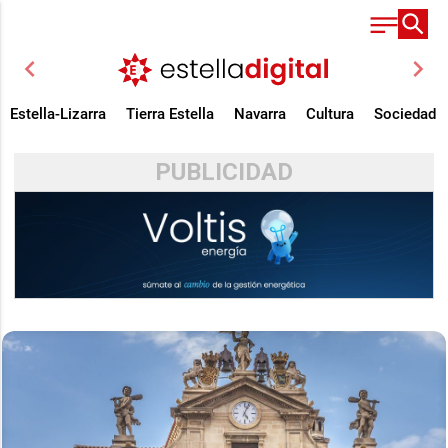
chevron_left
chevron_right
Estella-Lizarra
Tierra Estella
Navarra
Cultura
Sociedad
PUBLICIDAD