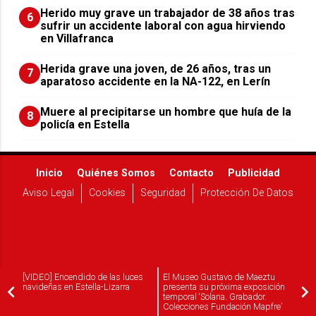
Herido muy grave un trabajador de 38 años tras
6
sufrir un accidente laboral con agua hirviendo
en Villafranca
Herida grave una joven, de 26 años, tras un
7
aparatoso accidente en la NA-122, en Lerín
Muere al precipitarse un hombre que huía de la
8
policía en Estella
Inicio
Quiénes Somos
Contacto
Publicidad
Aviso Legal
Cookies
Seguridad
Protección De Datos
[VIDEO] Encendido de las luces
El Museo Gustavo de Maeztu
navideñas en Estella-Lizarra
presenta su próxima exposición
WEBS DEL GRUPO COMUNIKAZE
temporal ‘Solana. Grabador.
Colecciones Fundación Mapfre’