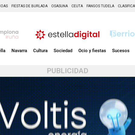
COAS
FIESTAS DE BURLADA
OSASUNA
CEUTA
FANGOS TUDELA
CLASIFIC
lla
Navarra
Cultura
Sociedad
Ocio y fiestas
Sucesos
PUBLICIDAD