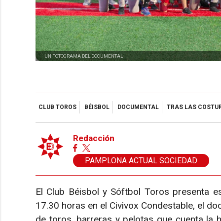
UN FOTOGRAMA DEL DOCUMENTAL
CLUB TOROS
BÉISBOL
DOCUMENTAL
TRAS LAS COSTU
Redacción
PAMPLONA ACTUAL SOCIEDAD
El Club Béisbol y Sóftbol Toros presenta 
17.30 horas en el Civivox Condestable, el d
de toros, barreras y pelotas que cuenta la 