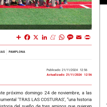
Share
Facebook
X
LinkedIn
Meneame
WhatsApp
Message
Email
Print
RAS
PAMPLONA
Publicado: 21/11/2024 ·
12:56
Actualizado: 21/11/2024 · 12:56
este próximo domingo 24 de noviembre, a las
ocumental ‘TRAS LAS COSTURAS’, “una historia
historia del sueño de tres amigos que quieren