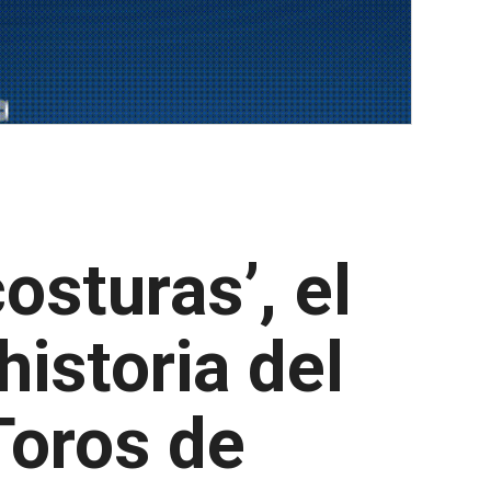
osturas’, el
istoria del
Toros de