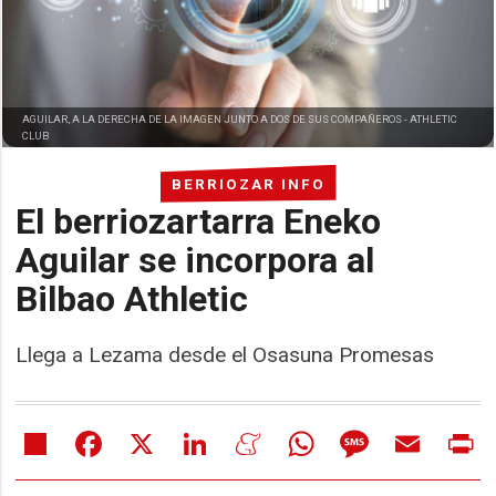
AGUILAR, A LA DERECHA DE LA IMAGEN JUNTO A DOS DE SUS COMPAÑEROS -
ATHLETIC
CLUB
BERRIOZAR INFO
El berriozartarra Eneko
Aguilar se incorpora al
Bilbao Athletic
Llega a Lezama desde el Osasuna Promesas
Share
Facebook
X
LinkedIn
Meneame
WhatsApp
Message
Email
Pr