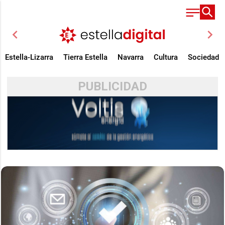
chevron_left
chevron_right
Estella-Lizarra
Tierra Estella
Navarra
Cultura
Sociedad
PUBLICIDAD