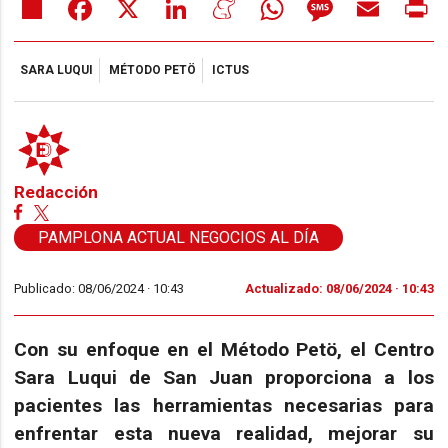
Share
Facebook
X
LinkedIn
Meneame
WhatsApp
Message
Email
Pr
SARA LUQUI
MÉTODO PETÖ
ICTUS
Redacción
PAMPLONA ACTUAL NEGOCIOS AL DÍA
Publicado: 08/06/2024 ·
10:43
Actualizado: 08/06/2024 · 10:43
Con su enfoque en el Método Petö, el Centro
Sara Luqui de San Juan proporciona a los
pacientes las herramientas necesarias para
enfrentar esta nueva realidad, mejorar su