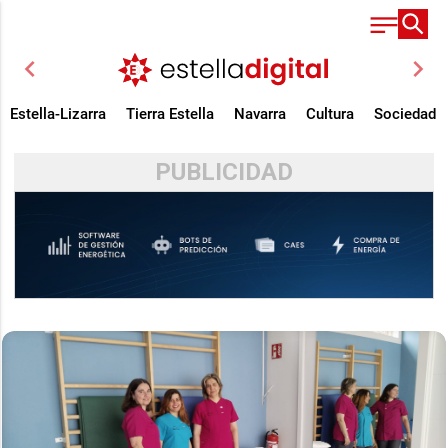
chevron_left
chevron_right
Estella-Lizarra
Tierra Estella
Navarra
Cultura
Sociedad
PUBLICIDAD