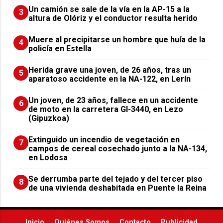
Un camión se sale de la vía en la AP-15 a la
3
altura de Olóriz y el conductor resulta herido
Muere al precipitarse un hombre que huía de la
4
policía en Estella
Herida grave una joven, de 26 años, tras un
5
aparatoso accidente en la NA-122, en Lerín
Un joven, de 23 años, fallece en un accidente
6
de moto en la carretera GI-3440, en Lezo
(Gipuzkoa)
Extinguido un incendio de vegetación en
7
campos de cereal cosechado junto a la NA-134,
en Lodosa
Se derrumba parte del tejado y del tercer piso
8
de una vivienda deshabitada en Puente la Reina
Inicio
Quiénes Somos
Contacto
Publicidad