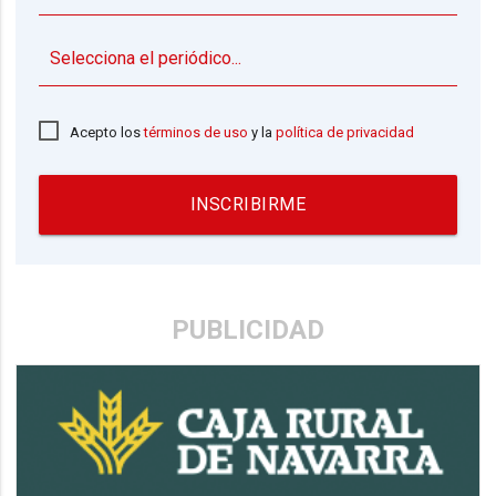
▼
Acepto los
términos de uso
y la
política de privacidad
INSCRIBIRME
PUBLICIDAD