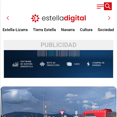
chevron_left
chevron_right
Estella-Lizarra
Tierra Estella
Navarra
Cultura
Sociedad
PUBLICIDAD