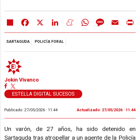
Share
Facebook
X
LinkedIn
Meneame
WhatsApp
Message
Email
Pr
SARTAGUDA
POLICÍA FORAL
Jokin Vivanco
ESTELLA DIGITAL SUCESOS
Publicado: 27/05/2026 ·
11:44
Actualizado: 27/05/2026 · 11:44
Un varón, de 27 años, ha sido detenido en
Sartaguda tras atropellar a un agente de la Policía