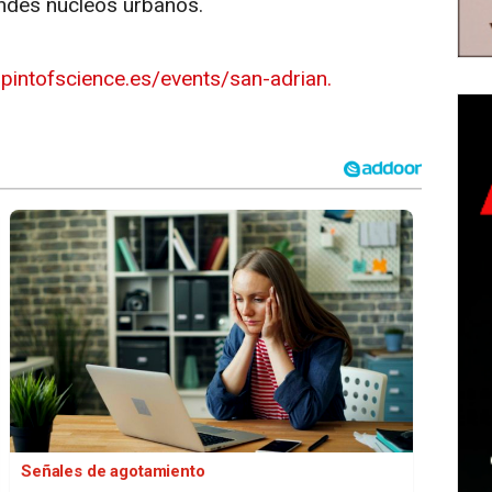
randes núcleos urbanos.
n
pintofscience.es/events/san-adrian.
Señales de agotamiento