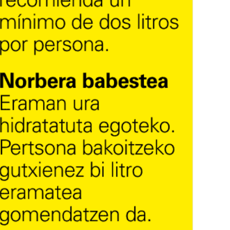
f science San Adrián
CEDIDA