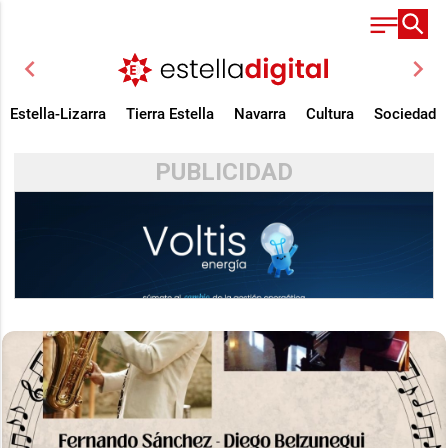
chevron_left
chevron_right
Estella-Lizarra
Tierra Estella
Navarra
Cultura
Sociedad
PUBLICIDAD