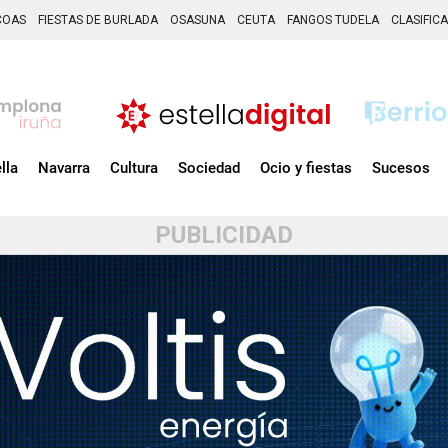
COAS
FIESTAS DE BURLADA
OSASUNA
CEUTA
FANGOS TUDELA
CLASIFIC
lla
Navarra
Cultura
Sociedad
Ocio y fiestas
Sucesos
PUBLICIDAD