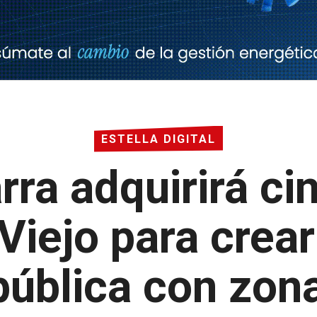
ESTELLA DIGITAL
arra adquirirá ci
Viejo para crea
pública con zon