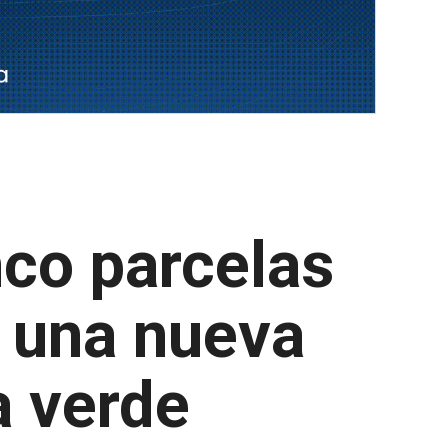
nco parcelas
r una nueva
a verde