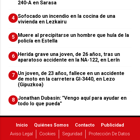
240-A en Sarasa
Sofocado un incendio en la cocina de una
4
vivienda en Lezkairu
Muere al precipitarse un hombre que huía de la
5
policía en Estella
Herida grave una joven, de 26 años, tras un
6
aparatoso accidente en la NA-122, en Lerín
Un joven, de 23 años, fallece en un accidente
7
de moto en la carretera GI-3440, en Lezo
(Gipuzkoa)
Jonathan Dubasin: "Vengo aquí para ayudar en
8
todo lo que pueda"
Inicio
Quiénes Somos
Contacto
Publicidad
Aviso Legal
Cookies
Seguridad
Protección De Datos