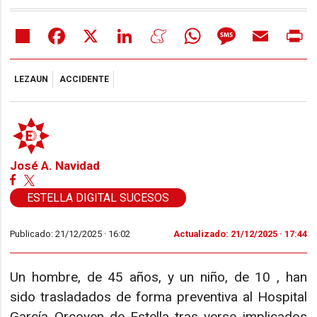
Share
Facebook
X
LinkedIn
Meneame
WhatsApp
Message
Email
Pr
LEZAUN
ACCIDENTE
José A. Navidad
ESTELLA DIGITAL SUCESOS
Publicado: 21/12/2025 ·
16:02
Actualizado: 21/12/2025 · 17:44
Un hombre, de 45 años, y un niño, de 10 , han
sido trasladados de forma preventiva al Hospital
García Orcoyen de Estella tras verse implicados