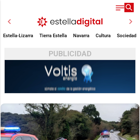
chevron_left
chevron_right
Estella-Lizarra
Tierra Estella
Navarra
Cultura
Sociedad
PUBLICIDAD