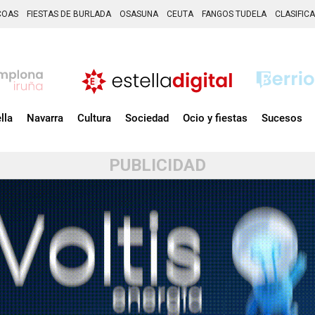
COAS
FIESTAS DE BURLADA
OSASUNA
CEUTA
FANGOS TUDELA
CLASIFIC
lla
Navarra
Cultura
Sociedad
Ocio y fiestas
Sucesos
PUBLICIDAD