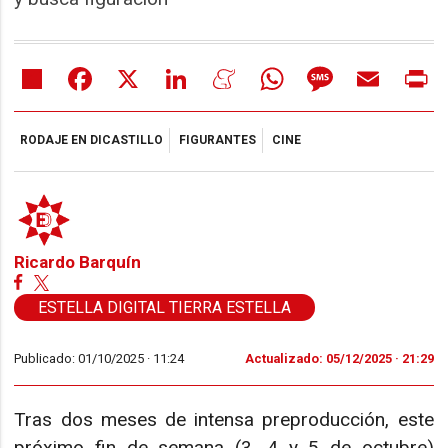
Share
Facebook
X
LinkedIn
Meneame
WhatsApp
Message
Email
Pr
RODAJE EN DICASTILLO
FIGURANTES
CINE
Ricardo Barquín
ESTELLA DIGITAL TIERRA ESTELLA
Publicado: 01/10/2025 ·
11:24
Actualizado: 05/12/2025 · 21:29
Tras dos meses de intensa preproducción, este
próximo fin de semana (3, 4 y 5 de octubre)