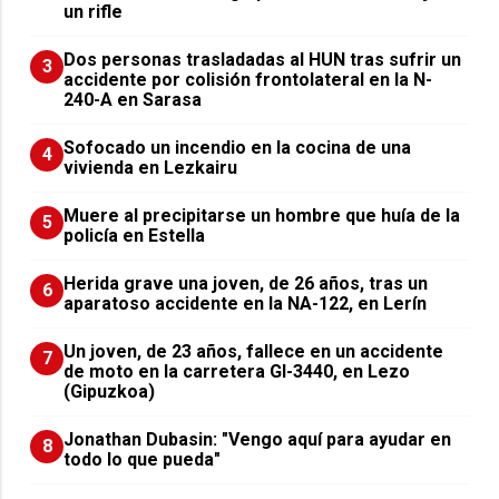
un rifle
​Dos personas trasladadas al HUN tras sufrir un
3
accidente por colisión frontolateral en la N-
240-A en Sarasa
Sofocado un incendio en la cocina de una
4
vivienda en Lezkairu
Muere al precipitarse un hombre que huía de la
5
policía en Estella
Herida grave una joven, de 26 años, tras un
6
aparatoso accidente en la NA-122, en Lerín
Un joven, de 23 años, fallece en un accidente
7
de moto en la carretera GI-3440, en Lezo
(Gipuzkoa)
Jonathan Dubasin: "Vengo aquí para ayudar en
8
todo lo que pueda"