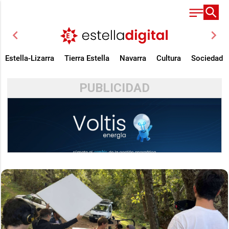
chevron_left
chevron_right
Estella-Lizarra
Tierra Estella
Navarra
Cultura
Sociedad
PUBLICIDAD