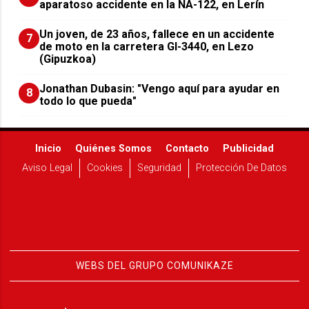
aparatoso accidente en la NA-122, en Lerín
Un joven, de 23 años, fallece en un accidente
7
de moto en la carretera GI-3440, en Lezo
(Gipuzkoa)
Jonathan Dubasin: "Vengo aquí para ayudar en
8
todo lo que pueda"
Inicio
Quiénes Somos
Contacto
Publicidad
Aviso Legal
Cookies
Seguridad
Protección De Datos
WEBS DEL GRUPO COMUNIKAZE