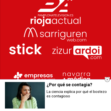
¿Por qué se contagia?
La ciencia explica por qué el bostezo
es contagioso
El Área de autocaravanas en
Cómo desconectar después de
Berriozar será de pago durante
un día ajetreado en la oficina
San Fermín 2025