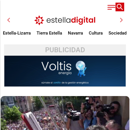
chevron_left
chevron_right
Estella-Lizarra
Tierra Estella
Navarra
Cultura
Sociedad
PUBLICIDAD