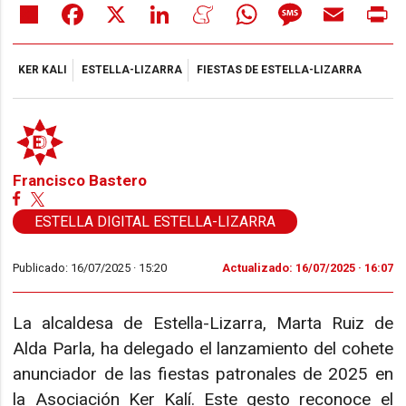
Share
Facebook
X
LinkedIn
Meneame
WhatsApp
Message
Email
Pr
KER KALI
ESTELLA-LIZARRA
FIESTAS DE ESTELLA-LIZARRA
Francisco Bastero
ESTELLA DIGITAL ESTELLA-LIZARRA
Publicado: 16/07/2025 ·
15:20
Actualizado: 16/07/2025 · 16:07
La alcaldesa de Estella-Lizarra, Marta Ruiz de
Alda Parla, ha delegado el lanzamiento del cohete
anunciador de las fiestas patronales de 2025 en
la Asociación Ker Kalí. Este gesto reconoce el