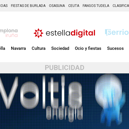
COAS
FIESTAS DE BURLADA
OSASUNA
CEUTA
FANGOS TUDELA
CLASIFIC
lla
Navarra
Cultura
Sociedad
Ocio y fiestas
Sucesos
PUBLICIDAD