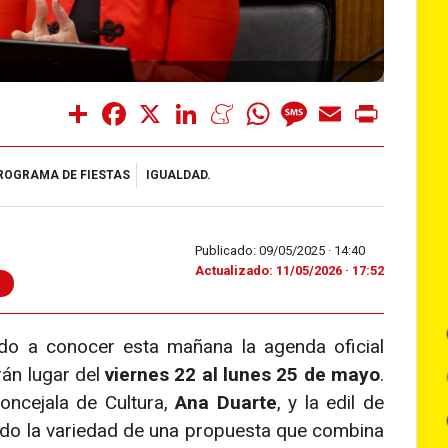
Share
Facebook
X
LinkedIn
Meneame
WhatsApp
Message
Email
Print
ROGRAMA DE FIESTAS
IGUALDAD.
Publicado: 09/05/2025 ·
14:40
Actualizado: 11/05/2026 · 17:52
o a conocer esta mañana la agenda oficial
rán lugar del
viernes 22 al lunes 25 de mayo
.
oncejala de Cultura,
Ana Duarte
, y la edil de
tado la variedad de una propuesta que combina