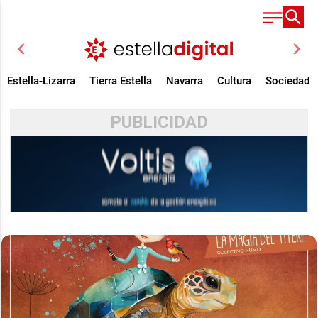
chevron_left
chevron_right
Estella-Lizarra
Tierra Estella
Navarra
Cultura
Sociedad
PUBLICIDAD