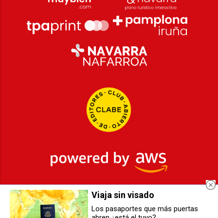
Viaja sin visado
2026
© Grupo Comunikaze
Los pasaportes que más puertas
abren ¿está el tuyo?