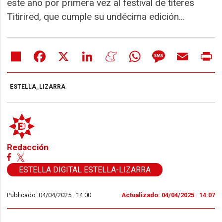
este año por primera vez al festival de títeres
Titirired, que cumple su undécima edición...
Share
Facebook
X
LinkedIn
Meneame
WhatsApp
Message
Email
Pr
ESTELLA_LIZARRA
Redacción
ESTELLA DIGITAL ESTELLA-LIZARRA
Publicado: 04/04/2025 ·
14:00
Actualizado: 04/04/2025 · 14:07