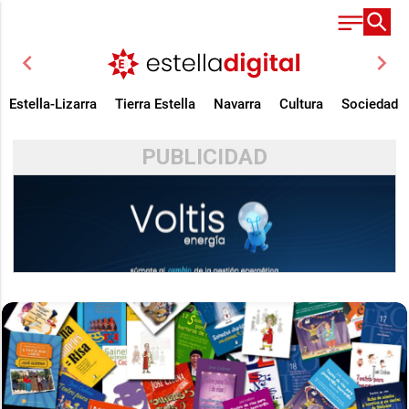
chevron_left
chevron_right
Estella-Lizarra
Tierra Estella
Navarra
Cultura
Sociedad
PUBLICIDAD