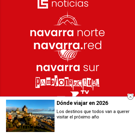
Dónde viajar en 2026
Los destinos que todos van a querer
visitar el próximo año
La construcción navarra se
Desguaces en Navarra:
renueva con las últimas medidas
recambios baratos y reciclaje de
del Gobierno y tecnologías
vehículos
innovadoras como la IA o BIM