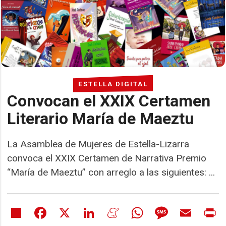
ESTELLA DIGITAL
Convocan el XXIX Certamen
Literario María de Maeztu
La Asamblea de Mujeres de Estella-Lizarra
convoca el XXIX Certamen de Narrativa Premio
“María de Maeztu” con arreglo a las siguientes: ...
Share
Facebook
X
LinkedIn
Meneame
WhatsApp
Message
Email
Pr