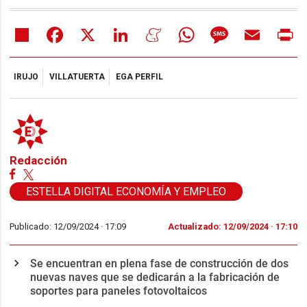
Share
Facebook
X
LinkedIn
Meneame
WhatsApp
Message
Email
Pr
IRUJO
VILLATUERTA
EGA PERFIL
Redacción
ESTELLA DIGITAL ECONOMÍA Y EMPLEO
Publicado: 12/09/2024 ·
17:09
Actualizado: 12/09/2024 · 17:10
Se encuentran en plena fase de construcción de dos
nuevas naves que se dedicarán a la fabricación de
soportes para paneles fotovoltaicos