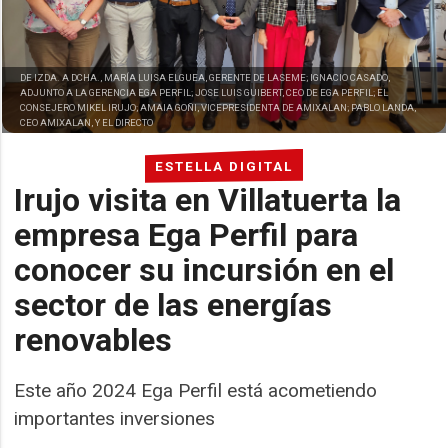
DE IZDA. A DCHA., MARÍA LUISA ELGUEA, GERENTE DE LASEME; IGNACIO CASADO,
ADJUNTO A LA GERENCIA EGA PERFIL; JOSE LUIS GUIBERT, CEO DE EGA PERFIL; EL
CONSEJERO MIKEL IRUJO; AMAIA GOÑI, VICEPRESIDENTA DE AMIXALAN; PABLO LANDA,
CEO AMIXALAN, Y EL DIRECTO
ESTELLA DIGITAL
Irujo visita en Villatuerta la
empresa Ega Perfil para
conocer su incursión en el
sector de las energías
renovables
Este año 2024 Ega Perfil está acometiendo
importantes inversiones