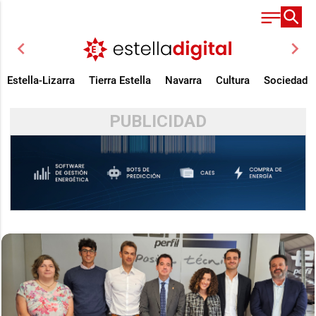
chevron_left
chevron_right
Estella-Lizarra
Tierra Estella
Navarra
Cultura
Sociedad
PUBLICIDAD