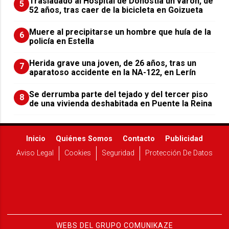
Trasladado al Hospital de Donostia un varón, de
5
52 años, tras caer de la bicicleta en Goizueta
Muere al precipitarse un hombre que huía de la
6
policía en Estella
Herida grave una joven, de 26 años, tras un
7
aparatoso accidente en la NA-122, en Lerín
Se derrumba parte del tejado y del tercer piso
8
de una vivienda deshabitada en Puente la Reina
Inicio
Quiénes Somos
Contacto
Publicidad
Aviso Legal
Cookies
Seguridad
Protección De Datos
WEBS DEL GRUPO COMUNIKAZE