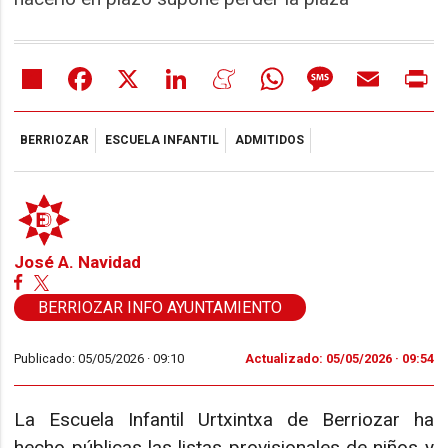
Share
Facebook
X
LinkedIn
Meneame
WhatsApp
Message
Email
Pr
BERRIOZAR
ESCUELA INFANTIL
ADMITIDOS
José A. Navidad
BERRIOZAR INFO AYUNTAMIENTO
Publicado: 05/05/2026 ·
09:10
Actualizado: 05/05/2026 · 09:54
La Escuela Infantil Urtxintxa de Berriozar ha
hecho públicas las listas provisionales de niños y