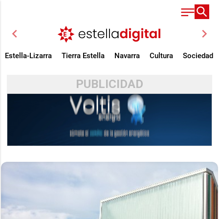
chevron_left
chevron_right
Estella-Lizarra
Tierra Estella
Navarra
Cultura
Sociedad
PUBLICIDAD