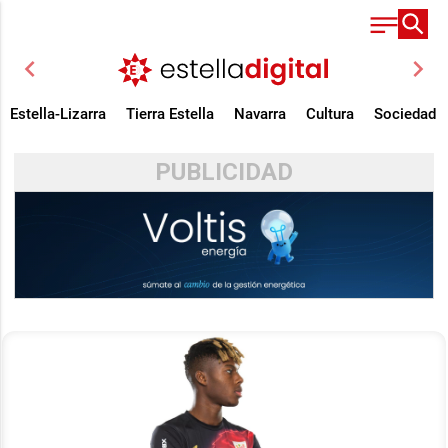
chevron_left
chevron_right
Estella-Lizarra
Tierra Estella
Navarra
Cultura
Sociedad
PUBLICIDAD