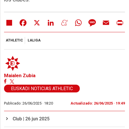
Share
Facebook
X
LinkedIn
Meneame
WhatsApp
Message
Email
Pr
ATHLETIC
LALIGA
Maialen Zubia
EUSKADI NOTICIAS ATHLETIC
Publicado: 26/06/2025 ·
18:20
Actualizado: 26/06/2025 · 19:49
Club | 26 jun 2025