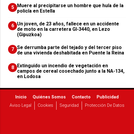
Muere al precipitarse un hombre que huía de la
5
policía en Estella
Un joven, de 23 años, fallece en un accidente
6
de moto en la carretera GI-3440, en Lezo
(Gipuzkoa)
Se derrumba parte del tejado y del tercer piso
7
de una vivienda deshabitada en Puente la Reina
Extinguido un incendio de vegetación en
8
campos de cereal cosechado junto a la NA-134,
en Lodosa
Inicio
Quiénes Somos
Contacto
Publicidad
Aviso Legal
Cookies
Seguridad
Protección De Datos