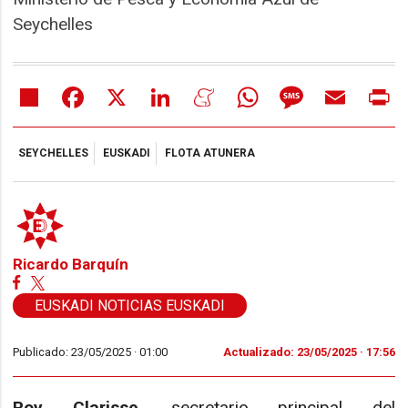
Seychelles
Share
Facebook
X
LinkedIn
Meneame
WhatsApp
Message
Email
Pr
SEYCHELLES
EUSKADI
FLOTA ATUNERA
Ricardo Barquín
EUSKADI NOTICIAS EUSKADI
Publicado: 23/05/2025 ·
01:00
Actualizado: 23/05/2025 · 17:56
Roy Clarisse
, secretario principal del