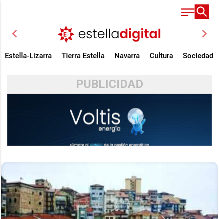
chevron_left
chevron_right
Estella-Lizarra
Tierra Estella
Navarra
Cultura
Sociedad
PUBLICIDAD