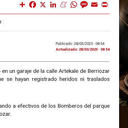
Share
Facebook
X
LinkedIn
Meneame
WhatsApp
Message
Email
Print
E
Publicado: 28/03/2025 ·
08:54
Actualizado: 28/03/2025 · 08:54
en un garaje de la calle Artekale de Berriozar
e se hayan registrado heridos ni traslados
izando a efectivos de los Bomberos del parque
ozar.