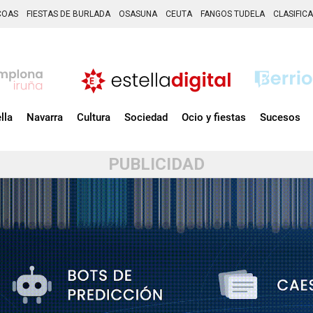
COAS
FIESTAS DE BURLADA
OSASUNA
CEUTA
FANGOS TUDELA
CLASIFIC
lla
Navarra
Cultura
Sociedad
Ocio y fiestas
Sucesos
PUBLICIDAD